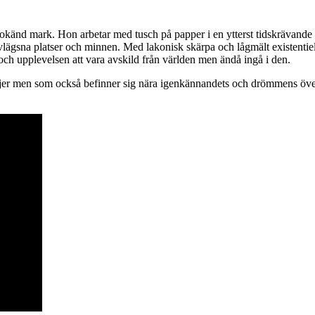
 okänd mark. Hon arbetar med tusch på papper i en ytterst tidskrävande 
sna platser och minnen. Med lakonisk skärpa och lågmält existentiellt to
h upplevelsen att vara avskild från världen men ändå ingå i den.
ljer men som också befinner sig nära igenkännandets och drömmens över