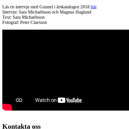
Läs en intervju med Gunnel i årskatalogen 2018
här
.
Intervju: Sara Michaëlsson och Magnus Haglund
Text: Sara Michaëlsson
Fotograf: Peter Claesson
Kontakta oss