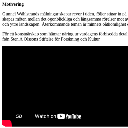
Motivering
Gunnel Wåhlstrands målningar skapar revor i tiden, följer stigar in på
skapas möten mellan det ögonblickliga och långsamma rörelser mot avläg
och yttre landskapen. Återkommande teman är minnets oåtkomlighet oc
För ett konstnärskap som hämtar näring ur vardagens förbisedda deta
från Sten A Olssons Stiftelse för Forskning och Kultur.