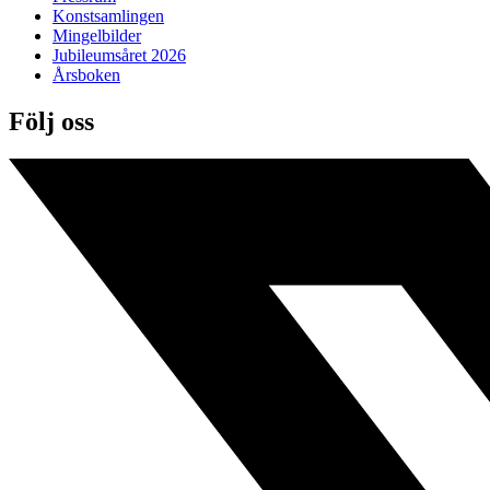
Konstsamlingen
Mingelbilder
Jubileumsåret 2026
Årsboken
Följ oss