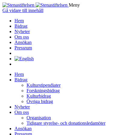
Meny
Gå vidare till innehåll
Hem
Bidrag
Nyheter
Om oss
Ansökan
Pressrum
Hem
Bidrag
Kulturstipendiater
Forskningsbidrag
Kulturbidrag
Övriga bidrag
Nyheter
Om oss
Organisation
Tidigare styrelse- och donationsledamöter
Ansökan
Pressrum