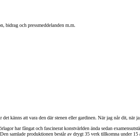
oton, bidrag och pressmeddelanden m.m.
det känns att vara den där stenen eller gardinen. När jag når dit, när j
örlagor har fångat och fascinerat konstvärlden ända sedan examensuts
 Den samlade produktionen består av drygt 35 verk tillkomna under 15 å