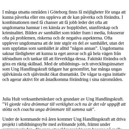
I många utsatta områden i Göteborg finns få möjligheter för unga att
kunna påverka eller ens uppleva att de kan påverka och förändra. I
kombinationen med få chanser att få jobb leder det ofta att
ungdomarna hamnar i en känsla av hopplöshet, utanförskap och
kriminalitet. Bilden av samhället som träder fram i media, fokuserar
ofta på problemen, riskerna och de negativa aspekterna. Ofta
upplever ungdomarna att de inte utgör en del av samhället, utan det
som uppfattas som samhället är alltid ”någon annan”. Ungdomarna
saknar färdigheter att kunna ta eget ansvar och gå hela vägen från
idéstadium och tankar till att förverkliga dessa. Faktiskt förändra och
göra en riktig skillnad. Med de utbildnings- och utvecklingsinsatser
som Ung Handlingskraft tidigare har genomfört, har många ungas
självkänsla och självinsikt ökat dramatiskt. De vågar ta egna initiativ
och agerar aktivt för att åstadkomma förändring i sina närområden.
Julia Hult verksamhetsledare och grundare av Ung Handlingskraft.
”
Vi gjorde våra drömmar till verklighet och nu är det vår uppgift att
stötta och coacha unga drömmare till samma sak
”.
Under de kommande två åren kommer Ung Handlingskraft att driva
projekt i utbildningssyfte med avlönande jobb, främst under