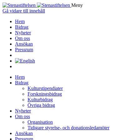
Meny
Gå vidare till innehåll
Hem
Bidrag
Nyheter
Om oss
Ansökan
Pressrum
Hem
Bidrag
Kulturstipendiater
Forskningsbidrag
Kulturbidrag
Övriga bidrag
Nyheter
Om oss
Organisation
Tidigare styrelse- och donationsledamöter
Ansökan
Pressrum