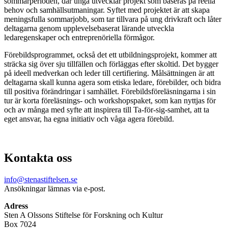
sommarperioden, där unga utvecklar projekt som baseras på reella
behov och samhällsutmaningar. Syftet med projektet är att skapa
meningsfulla sommarjobb, som tar tillvara på ung drivkraft och låter
deltagarna genom upplevelsebaserat lärande utveckla
ledaregenskaper och entreprenöriella förmågor.
Förebildsprogrammet, också det ett utbildningsprojekt, kommer att
sträcka sig över sju tillfällen och förläggas efter skoltid. Det bygger
på ideell medverkan och leder till certifiering. Målsättningen är att
deltagarna skall kunna agera som etiska ledare, förebilder, och bidra
till positiva förändringar i samhället. Förebildsföreläsningarna i sin
tur är korta föreläsnings- och workshopspaket, som kan nyttjas för
och av många med syfte att inspirera till Ta-för-sig-samhet, att ta
eget ansvar, ha egna initiativ och våga agera förebild.
Kontakta oss
info@stenastiftelsen.se
Ansökningar lämnas via e-post.
Adress
Sten A Olssons Stiftelse för Forskning och Kultur
Box 7024