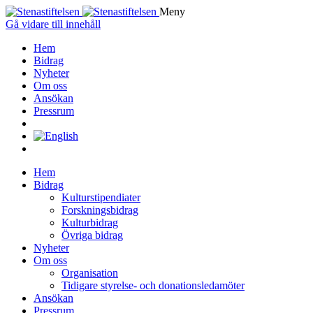
Meny
Gå vidare till innehåll
Hem
Bidrag
Nyheter
Om oss
Ansökan
Pressrum
Hem
Bidrag
Kulturstipendiater
Forskningsbidrag
Kulturbidrag
Övriga bidrag
Nyheter
Om oss
Organisation
Tidigare styrelse- och donationsledamöter
Ansökan
Pressrum