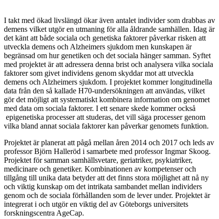
I takt med ökad livslängd ökar även antalet individer som drabbas av
demens vilket utgör en utmaning för alla åldrande samhällen. Idag är
det känt att både sociala och genetiska faktorer påverkar risken att
utveckla demens och Alzheimers sjukdom men kunskapen är
begränsad om hur genetiken och det sociala hänger samman. Syftet
med projektet är att adressera denna brist och analysera vilka sociala
faktorer som givet individens genom skyddar mot att utveckla
demens och Alzheimers sjukdom. I projektet kommer longitudinella
data från den så kallade H70-undersökningen att användas, vilket
gör det möjligt att systematiskt kombinera information om genomet
med data om sociala faktorer. I ett senare skede kommer också
epigenetiska processer att studeras, det vill säga processer genom
vilka bland annat sociala faktorer kan påverkar genomets funktion.
Projektet är planerat att pågå mellan åren 2014 och 2017 och leds av
professor Björn Halleröd i samarbete med professor Ingmar Skoog.
Projektet för samman samhällsvetare, geriatriker, psykiatriker,
medicinare och genetiker. Kombinationen av kompetenser och
tillgång till unika data betyder att det finns stora möjlighet att nå ny
och viktig kunskap om det intrikata sambandet mellan individers
genom och de sociala förhållanden som de lever under. Projektet är
integrerat i och utgör en viktig del av Göteborgs universitets
forskningscentra AgeCap.