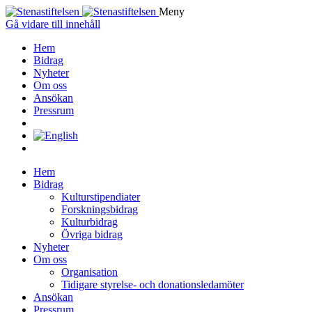
Meny
Gå vidare till innehåll
Hem
Bidrag
Nyheter
Om oss
Ansökan
Pressrum
Hem
Bidrag
Kulturstipendiater
Forskningsbidrag
Kulturbidrag
Övriga bidrag
Nyheter
Om oss
Organisation
Tidigare styrelse- och donationsledamöter
Ansökan
Pressrum