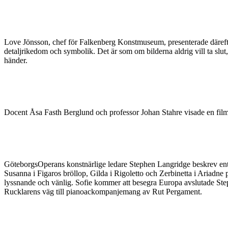
Love Jönsson, chef för Falkenberg Konstmuseum, presenterade därefte
detaljrikedom och symbolik. Det är som om bilderna aldrig vill ta slu
händer.
Docent Åsa Fasth Berglund och professor Johan Stahre visade en film 
GöteborgsOperans konstnärlige ledare Stephen Langridge beskrev entus
Susanna i Figaros bröllop, Gilda i Rigoletto och Zerbinetta i Ariadne p
lyssnande och vänlig. Sofie kommer att besegra Europa avslutade Ste
Rucklarens väg till pianoackompanjemang av Rut Pergament.