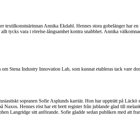
r textilkonstnärinnan Annika Ekdahl. Hennes stora gobelänger har en b
t, allt tycks vara i rörelse-långsamhet kontra snabbhet. Annika välkomn
om Stena Industry Innovation Lab, som kunnat etableras tack vare dona
iastiskt sopranen Sofie Asplunds karriär. Hon har uppträtt på Läckö s
å Naxos. Hennes röst har ett brett register från jublande glad till melan
phen Langridge sitt anförande. Sofie gladde sedan publiken med att f