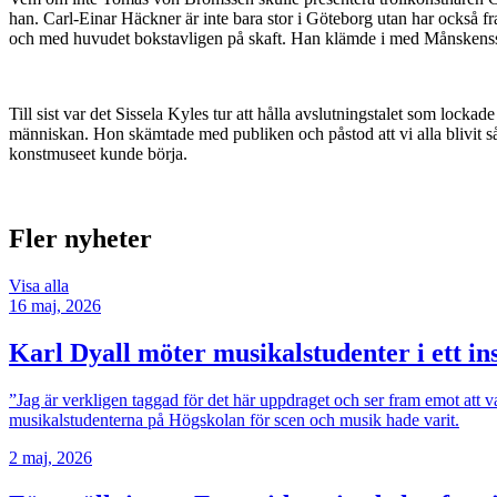
han. Carl-Einar Häckner är inte bara stor i Göteborg utan har också f
och med huvudet bokstavligen på skaft. Han klämde i med Månskenssona
Till sist var det Sissela Kyles tur att hålla avslutningstalet som locka
människan. Hon skämtade med publiken och påstod att vi alla blivit så 
konstmuseet kunde börja.
Fler nyheter
Visa alla
16 maj, 2026
Karl Dyall möter musikalstudenter i ett i
”Jag är verkligen taggad för det här uppdraget och ser fram emot att v
musikalstudenterna på Högskolan för scen och musik hade varit.
2 maj, 2026