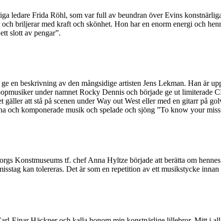
a ledare Frida Röhl, som var full av beundran över Evins konstnärliga p
r och briljerar med kraft och skönhet. Hon har en enorm energi och henn
ett slott av pengar”.
att ge en beskrivning av den mångsidige artisten Jens Lekman. Han är 
popmusiker under namnet Rocky Dennis och började ge ut limiterade CD-
t gäller att stå på scenen under Way out West eller med en gitarr på gol
vna och komponerade musik och spelade och sjöng ”To know your mission”
rgs Konstmuseums tf. chef Anna Hyltze började att berätta om hennes 
misstag kan tolereras. Det är som en repetition av ett musikstycke innan
Einar Häckner och kalla honom min konstnärlige lillebror. Mitt i all ko