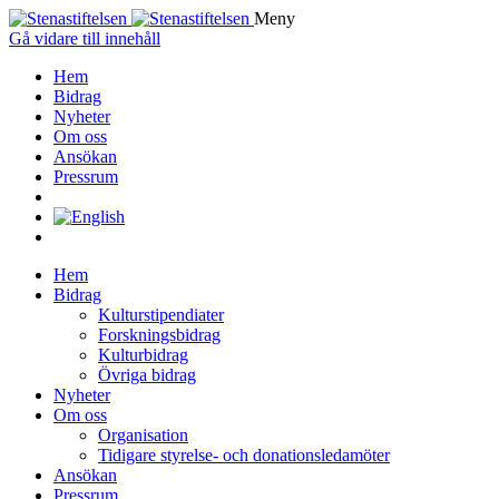
Meny
Gå vidare till innehåll
Hem
Bidrag
Nyheter
Om oss
Ansökan
Pressrum
Hem
Bidrag
Kulturstipendiater
Forskningsbidrag
Kulturbidrag
Övriga bidrag
Nyheter
Om oss
Organisation
Tidigare styrelse- och donationsledamöter
Ansökan
Pressrum