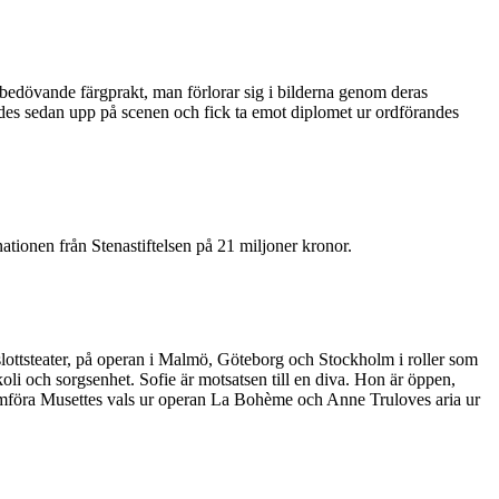
edövande färgprakt, man förlorar sig i bilderna genom deras
ades sedan upp på scenen och fick ta emot diplomet ur ordförandes
tionen från Stenastiftelsen på 21 miljoner kronor.
lottsteater, på operan i Malmö, Göteborg och Stockholm i roller som
koli och sorgsenhet. Sofie är motsatsen till en diva. Hon är öppen,
ramföra Musettes vals ur operan La Bohème och Anne Truloves aria ur