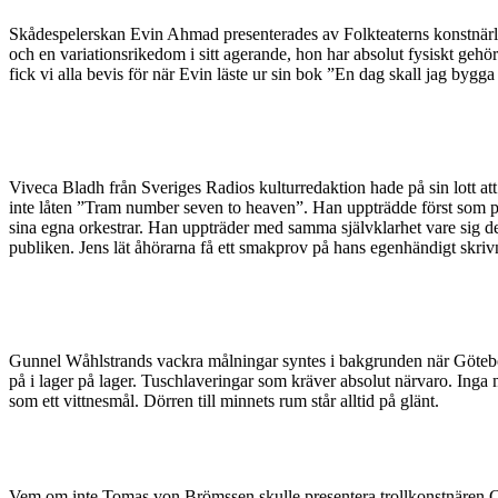
Skådespelerskan Evin Ahmad presenterades av Folkteaterns konstnärlig
och en variationsrikedom i sitt agerande, hon har absolut fysiskt gehö
fick vi alla bevis för när Evin läste ur sin bok ”En dag skall jag bygga 
Viveca Bladh från Sveriges Radios kulturredaktion hade på sin lott 
inte låten ”Tram number seven to heaven”. Han uppträdde först som 
sina egna orkestrar. Han uppträder med samma självklarhet vare sig de
publiken. Jens lät åhörarna få ett smakprov på hans egenhändigt skri
Gunnel Wåhlstrands vackra målningar syntes i bakgrunden när Götebo
på i lager på lager. Tuschlaveringar som kräver absolut närvaro. Inga 
som ett vittnesmål. Dörren till minnets rum står alltid på glänt.
Vem om inte Tomas von Brömssen skulle presentera trollkonstnären Carl-