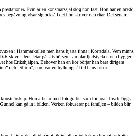
restationer. Evin är en konstnärssjäl slog hon fast. Hon har en bredd
es begåvning visar sig också i det hon skriver och ritar. Det senare
uppvuxen i Hammarkullen men hans hjärta finns i Kortedala. Vem minns
R skivor. Jens letar på skivbörsen, samplar ljudstycken och bygger
vet hos Erikshjälpen. Behöver han en kör börjar han bara dirigera
 och ”Shirin”, som var en hyllningslåt till hans frisör.
konstnärskap. Hon arbetar med fotografiet som förlaga. Tusch läggs
 Gunnel kan gå in i bilden. Verken fokuserar på familjen – bilden blir
mik finns det alltid något riktigt allvarligt bakom hörnet fortsatte