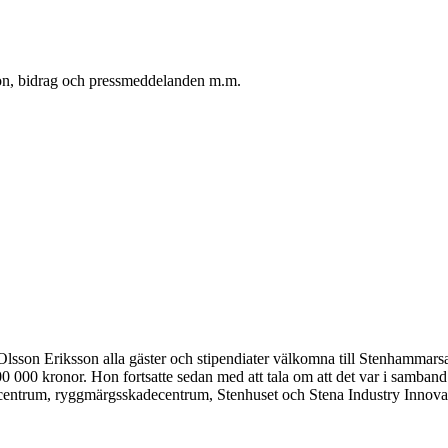
oton, bidrag och pressmeddelanden m.m.
sson Eriksson alla gäster och stipendiater välkomna till Stenhammarsal
300 000 kronor. Hon fortsatte sedan med att tala om att det var i samba
nscentrum, ryggmärgsskadecentrum, Stenhuset och Stena Industry Innova