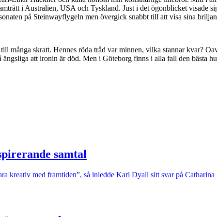
ramträtt i Australien, USA och Tyskland. Just i det ögonblicket visade 
ten på Steinwayflygeln men övergick snabbt till att visa sina briljant
de till många skratt. Hennes röda tråd var minnen, vilka stannar kvar? Oa
ängsliga att ironin är död. Men i Göteborg finns i alla fall den bästa 
nspirerande samtal
ara kreativ med framtiden”, så inledde Karl Dyall sitt svar på Catharin