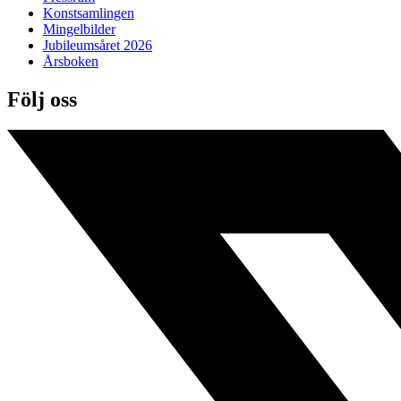
Konstsamlingen
Mingelbilder
Jubileumsåret 2026
Årsboken
Följ oss