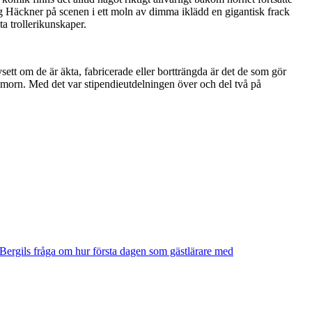
sig Häckner på scenen i ett moln av dimma iklädd en gigantisk frack
a trollerikunskaper.
vsett om de är äkta, fabricerade eller bortträngda är det de som gör
humorn. Med det var stipendieutdelningen över och del två på
a Bergils fråga om hur första dagen som gästlärare med